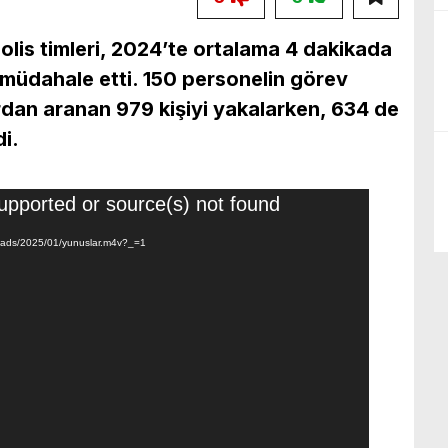
polis timleri, 2024’te ortalama 4 dakikada
 müdahale etti. 150 personelin görev
lardan aranan 979 kişiyi yakalarken, 634 de
i.
upported or source(s) not found
ploads/2025/01/yunuslar.m4v?_=1