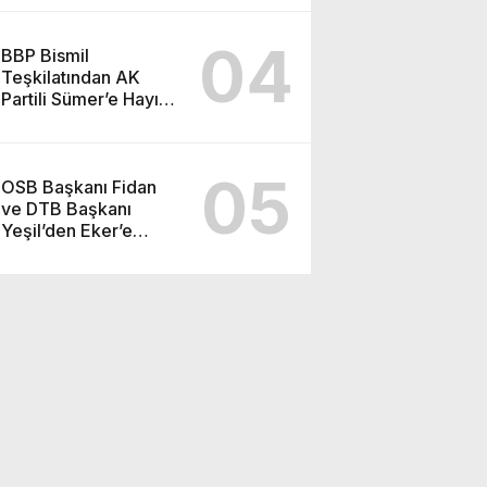
04
BBP Bismil
Teşkilatından AK
Partili Sümer’e Hayırlı
Olsun Ziyareti
05
OSB Başkanı Fidan
ve DTB Başkanı
Yeşil’den Eker’e
Ziyaret