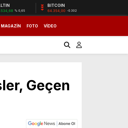
LTIN
BITCOIN
.534,68
64.354,00
% 0,65
-0.302
MAGAZİN
FOTO
VİDEO
sler, Geçen