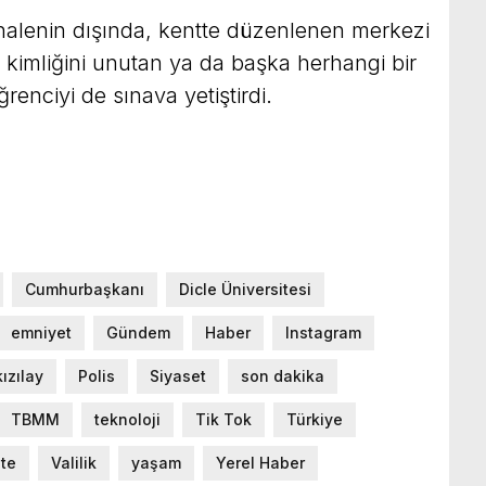
ahalenin dışında, kentte düzenlenen merkezi
n, kimliğini unutan ya da başka herhangi bir
enciyi de sınava yetiştirdi.
Cumhurbaşkanı
Dicle Üniversitesi
emniyet
Gündem
Haber
Instagram
kızılay
Polis
Siyaset
son dakika
TBMM
teknoloji
Tik Tok
Türkiye
ite
Valilik
yaşam
Yerel Haber