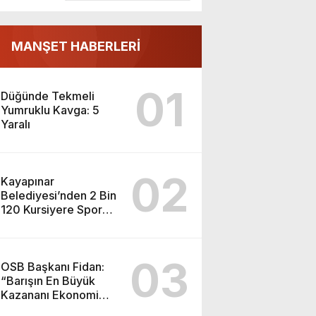
MANŞET HABERLERİ
01
Düğünde Tekmeli
Yumruklu Kavga: 5
Yaralı
02
Kayapınar
Belediyesi’nden 2 Bin
120 Kursiyere Spor
Malzemesi Dağıtımı
03
OSB Başkanı Fidan:
“Barışın En Büyük
Kazananı Ekonomi
Olacak”