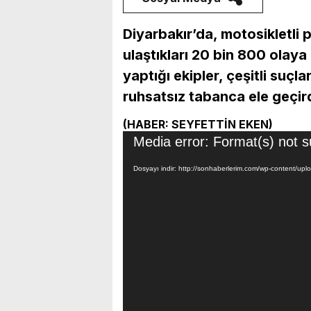
Diyarbakır’da, motosikletli 
ulaştıkları 20 bin 800 olaya
yaptığı ekipler, çeşitli suç
ruhsatsız tabanca ele geçird
(HABER: SEYFETTİN EKEN)
Video
Media error: Format(s) not s
oynatıcı
Dosyayı indir: http://sonhaberlerim.com/wp-content/u