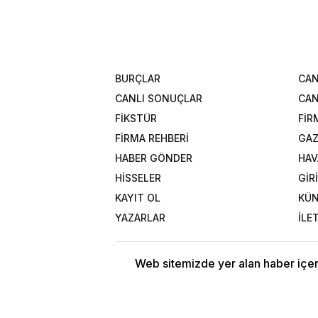
BURÇLAR
CAN
CANLI SONUÇLAR
CAN
FİKSTÜR
FİR
FİRMA REHBERİ
GAZ
HABER GÖNDER
HAV
HİSSELER
GİR
KAYIT OL
KÜ
YAZARLAR
İLE
Web sitemizde yer alan haber içeri