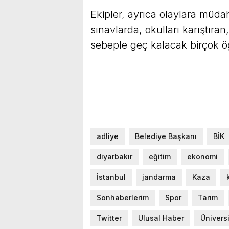
Ekipler, ayrıca olaylara müd
sınavlarda, okulları karıştıra
sebeple geç kalacak birçok öğr
adliye
Belediye Başkanı
BİK
diyarbakır
eğitim
ekonomi
İstanbul
jandarma
Kaza
Sonhaberlerim
Spor
Tarım
Twitter
Ulusal Haber
Ünivers