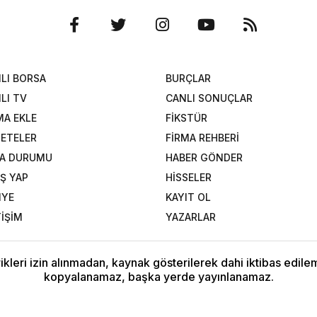
LI BORSA
BURÇLAR
LI TV
CANLI SONUÇLAR
MA EKLE
FİKSTÜR
ETELER
FİRMA REHBERİ
A DURUMU
HABER GÖNDER
İŞ YAP
HİSSELER
NYE
KAYIT OL
TİŞİM
YAZARLAR
kleri izin alınmadan, kaynak gösterilerek dahi iktibas edilem
kopyalanamaz, başka yerde yayınlanamaz.