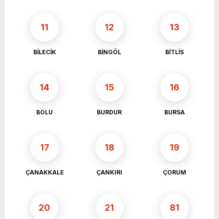
11
12
13
BİLECİK
BİNGÖL
BİTLİS
14
15
16
BOLU
BURDUR
BURSA
17
18
19
ÇANAKKALE
ÇANKIRI
ÇORUM
20
21
81