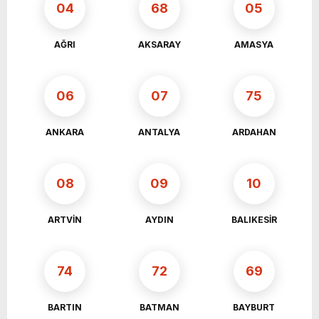
04
68
05
Öldürüldü; 7 Gözaltı
Rojin Kabaiş’in Ailesinin de Aralarında
Olduğu Ailelere Tehdit Ve Şantaja 2
AĞRI
AKSARAY
AMASYA
Tutuklama
06
07
75
ANKARA
ANTALYA
ARDAHAN
08
09
10
ARTVİN
AYDIN
BALIKESİR
74
72
69
BARTIN
BATMAN
BAYBURT