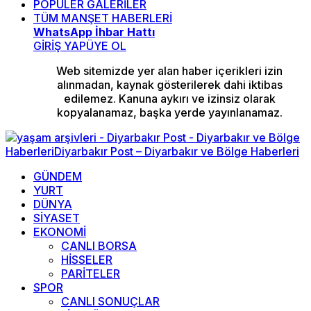
POPÜLER GALERİLER
TÜM MANŞET HABERLERİ
WhatsApp İhbar Hattı
GİRİŞ YAP
ÜYE OL
Web sitemizde yer alan haber içerikleri izin
alınmadan, kaynak gösterilerek dahi iktibas
edilemez. Kanuna aykırı ve izinsiz olarak
kopyalanamaz, başka yerde yayınlanamaz.
GÜNDEM
YURT
DÜNYA
SİYASET
EKONOMİ
CANLI BORSA
HİSSELER
PARİTELER
SPOR
CANLI SONUÇLAR