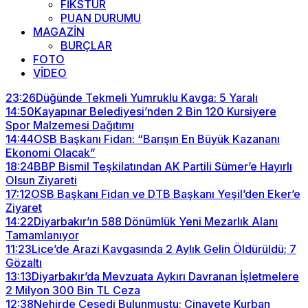
FİKSTÜR
PUAN DURUMU
MAGAZİN
BURÇLAR
FOTO
VİDEO
23:26
Düğünde Tekmeli Yumruklu Kavga: 5 Yaralı
14:50
Kayapınar Belediyesi’nden 2 Bin 120 Kursiyere
Spor Malzemesi Dağıtımı
14:44
OSB Başkanı Fidan: “Barışın En Büyük Kazananı
Ekonomi Olacak”
18:24
BBP Bismil Teşkilatından AK Partili Sümer’e Hayırlı
Olsun Ziyareti
17:12
OSB Başkanı Fidan ve DTB Başkanı Yeşil’den Eker’e
Ziyaret
14:22
Diyarbakır’ın 588 Dönümlük Yeni Mezarlık Alanı
Tamamlanıyor
11:23
Lice’de Arazi Kavgasında 2 Aylık Gelin Öldürüldü; 7
Gözaltı
13:13
Diyarbakır’da Mevzuata Aykırı Davranan İşletmelere
2 Milyon 300 Bin TL Ceza
12:38
Nehirde Cesedi Bulunmuştu; Cinayete Kurban