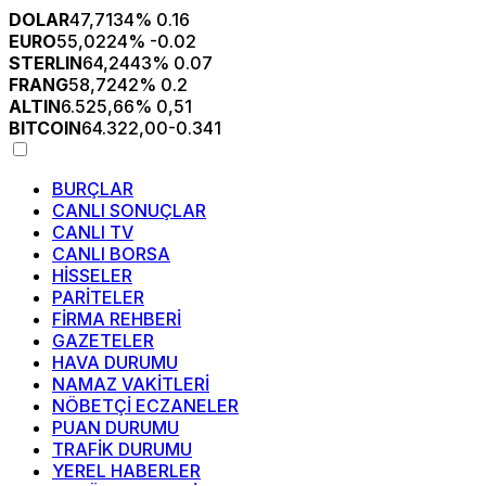
DOLAR
47,7134
% 0.16
EURO
55,0224
% -0.02
STERLIN
64,2443
% 0.07
FRANG
58,7242
% 0.2
ALTIN
6.525,66
% 0,51
BITCOIN
64.322,00
-0.341
BURÇLAR
CANLI SONUÇLAR
CANLI TV
CANLI BORSA
HİSSELER
PARİTELER
FİRMA REHBERİ
GAZETELER
HAVA DURUMU
NAMAZ VAKİTLERİ
NÖBETÇİ ECZANELER
PUAN DURUMU
TRAFİK DURUMU
YEREL HABERLER