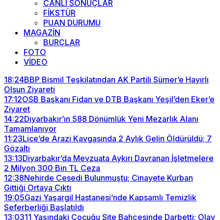
CANLI SONUÇLAR
FİKSTÜR
PUAN DURUMU
MAGAZİN
BURÇLAR
FOTO
VİDEO
18:24
BBP Bismil Teşkilatından AK Partili Sümer’e Hayırlı
Olsun Ziyareti
17:12
OSB Başkanı Fidan ve DTB Başkanı Yeşil’den Eker’e
Ziyaret
14:22
Diyarbakır’ın 588 Dönümlük Yeni Mezarlık Alanı
Tamamlanıyor
11:23
Lice’de Arazi Kavgasında 2 Aylık Gelin Öldürüldü; 7
Gözaltı
13:13
Diyarbakır’da Mevzuata Aykırı Davranan İşletmelere
2 Milyon 300 Bin TL Ceza
12:38
Nehirde Cesedi Bulunmuştu; Cinayete Kurban
Gittiği Ortaya Çıktı
19:05
Gazi Yaşargil Hastanesi’nde Kapsamlı Temizlik
Seferberliği Başlatıldı
13:03
11 Yaşındaki Çocuğu Site Bahçesinde Darbetti; Olay