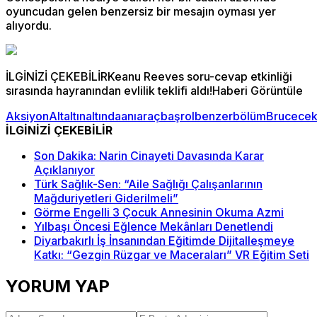
oyuncudan gelen benzersiz bir mesajın oyması yer
alıyordu.
İLGİNİZİ ÇEKEBİLİRKeanu Reeves soru-cevap etkinliği
sırasında hayranından evlilik teklifi aldı!Haberi Görüntüle
Aksiyon
Alt
altın
altında
anı
araç
başrol
benzer
bölüm
Bruce
ce
İLGİNİZİ ÇEKEBİLİR
Son Dakika: Narin Cinayeti Davasında Karar
Açıklanıyor
Türk Sağlık-Sen: “Aile Sağlığı Çalışanlarının
Mağduriyetleri Giderilmeli”
Görme Engelli 3 Çocuk Annesinin Okuma Azmi
Yılbaşı Öncesi Eğlence Mekânları Denetlendi
Diyarbakırlı İş İnsanından Eğitimde Dijitalleşmeye
Katkı: “Gezgin Rüzgar ve Maceraları” VR Eğitim Seti
YORUM YAP