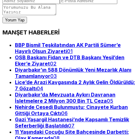
Yorum Yap
MANŞET HABERLERİ
BBP Bismil Teşkilatından AK Partili Sümer’e
Hayırlı Olsun Ziyareti
01
OSB Başkanı Fidan ve DTB Başkanı Yeşil’den
Eker’e Ziyaret
02
Diyarbakır’ın 588 Dönümlük Yeni Mezarlık Alanı
Tamamlanıyor
03
Lice’de Arazi Kavgasında 2 Aylık Gelin Öldürüldü;
7 Gözaltı
04
Diyarbakır’da Mevzuata Aykırı Davranan
İşletmelere 2 Milyon 300 Bin TL Ceza
05
Nehirde Cesedi Bulunmuştu; Cinayete Kurban
Gittiği Ortaya Çıktı
06
Gazi Yaşargil Hastanesi’nde Kapsamlı Temizlik
Seferberliği Başlatıldı
07
11 Yaşındaki Çocuğu Site Bahçesinde Darbetti;
Olay Kamerada
08