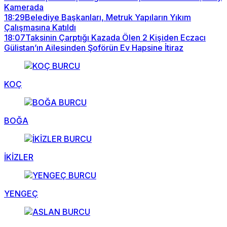
Kamerada
18:29
Belediye Başkanları, Metruk Yapıların Yıkım
Çalışmasına Katıldı
18:07
Taksinin Çarptığı Kazada Ölen 2 Kişiden Eczacı
Gülistan’ın Ailesinden Şoförün Ev Hapsine İtiraz
KOÇ
BOĞA
İKİZLER
YENGEÇ