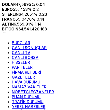
DOLAR
47,5995
% 0.04
EURO
55,1453
% 0.2
STERLIN
64,2651
% 0.23
FRANG
59,0476
% 0.14
ALTIN
6.569,91
% 1,14
BITCOIN
64.541,42
0.188
BURÇLAR
CANLI SONUÇLAR
CANLI TV
CANLI BORSA
HİSSELER
PARİTELER
FİRMA REHBERİ
GAZETELER
HAVA DURUMU
NAMAZ VAKİTLERİ
NÖBETÇİ ECZANELER
PUAN DURUMU
TRAFİK DURUMU
YEREL HABERLER