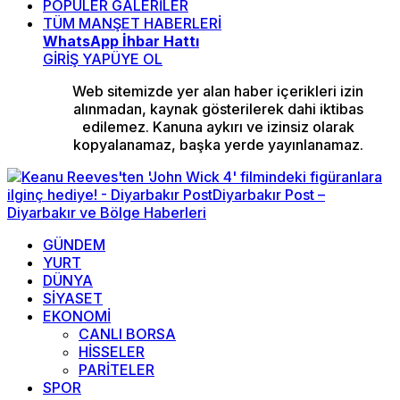
POPÜLER GALERİLER
TÜM MANŞET HABERLERİ
WhatsApp İhbar Hattı
GİRİŞ YAP
ÜYE OL
Web sitemizde yer alan haber içerikleri izin
alınmadan, kaynak gösterilerek dahi iktibas
edilemez. Kanuna aykırı ve izinsiz olarak
kopyalanamaz, başka yerde yayınlanamaz.
GÜNDEM
YURT
DÜNYA
SİYASET
EKONOMİ
CANLI BORSA
HİSSELER
PARİTELER
SPOR