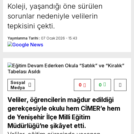
Koleji, yaşandığı öne sürülen
Hapsine İtiraz
Hayırlı Olsun Ziyareti
sorunlar nedeniyle velilerin
tepkisini çekti.
Yayınlanma Tarihi :
07 Ocak 2026 - 15:43
Sosyal
0
0
Medya
Veliler, öğrencilerin mağdur edildiği
gerekçesiyle okulu hem CİMER’e hem
de Yenişehir İlçe Milli Eğitim
Müdürlüğü’ne şikâyet etti.