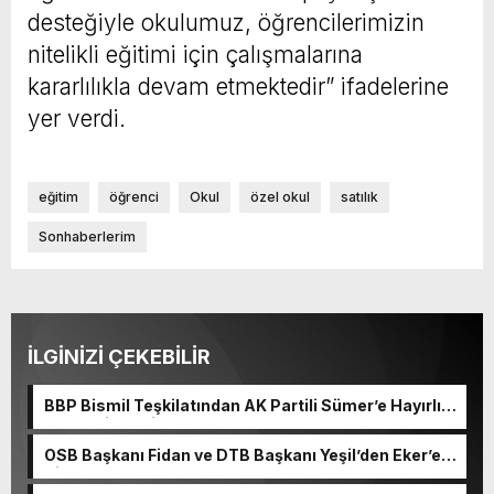
desteğiyle okulumuz, öğrencilerimizin
nitelikli eğitimi için çalışmalarına
kararlılıkla devam etmektedir” ifadelerine
yer verdi.
eğitim
öğrenci
Okul
özel okul
satılık
Sonhaberlerim
İLGİNİZİ ÇEKEBİLİR
BBP Bismil Teşkilatından AK Partili Sümer’e Hayırlı
Olsun Ziyareti
OSB Başkanı Fidan ve DTB Başkanı Yeşil’den Eker’e
Ziyaret