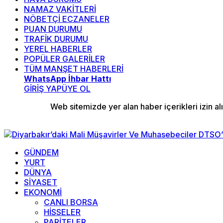
NAMAZ VAKİTLERİ
NÖBETÇİ ECZANELER
PUAN DURUMU
TRAFİK DURUMU
YEREL HABERLER
POPÜLER GALERİLER
TÜM MANŞET HABERLERİ
WhatsApp İhbar Hattı
GİRİŞ YAP
ÜYE OL
Web sitemizde yer alan haber içerikleri izin 
GÜNDEM
YURT
DÜNYA
SİYASET
EKONOMİ
CANLI BORSA
HİSSELER
PARİTELER