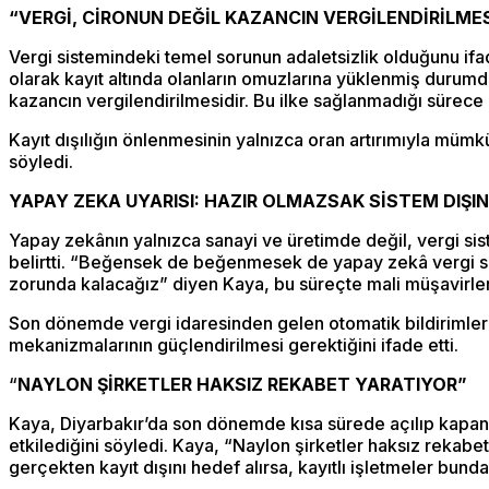
“VERGİ, CİRONUN DEĞİL KAZANCIN VERGİLENDİRİLMES
Vergi sistemindeki temel sorunun adaletsizlik olduğunu ifad
olarak kayıt altında olanların omuzlarına yüklenmiş durumda. 
kazancın vergilendirilmesidir. Bu ilke sağlanmadığı sürec
Kayıt dışılığın önlenmesinin yalnızca oran artırımıyla müm
söyledi.
YAPAY ZEKA UYARISI: HAZIR OLMAZSAK SİSTEM DIŞI
Yapay zekânın yalnızca sanayi ve üretimde değil, vergi si
belirtti. “Beğensek de beğenmesek de yapay zekâ vergi s
zorunda kalacağız” diyen Kaya, bu süreçte mali müşavirlerin
Son dönemde vergi idaresinden gelen otomatik bildirimler 
mekanizmalarının güçlendirilmesi gerektiğini ifade etti.
“
NAYLON ŞİRKETLER HAKSIZ REKABET YARATIYOR”
Kaya, Diyarbakır’da son dönemde kısa sürede açılıp kapana
etkilediğini söyledi. Kaya, “Naylon şirketler haksız rekabe
gerçekten kayıt dışını hedef alırsa, kayıtlı işletmeler bund