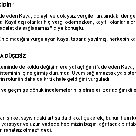
İDİR”
e eden Kaya, dolaylı ve dolaysız vergiler arasındaki dengesi
Kayıt dışı olanlar hiç vergi ödemezken, kayıtlı olanların oran
e adalet de sağlanamaz” diye konuştu.
kün olmadığını vurgulayan Kaya, tabana yayılmış, herkesin k
NA DÜŞERİZ
steminde de köklü değişimlere yol açtığını ifade eden Kaya
isteminin içine girmiş durumda. Uyum sağlamazsak ya siste
 rolünün daha da kritik hale geldiğini vurguladı.
ve geçmişe dönük incelemelerin işletmeleri zorladığını dile
n şirket sayısındaki artışa da dikkat çekerek, bunun hem ke
t yaratıyor ve uzun vadede hepimizin başını ağrıtacak bir ta
an rahatsız olmaz” dedi.