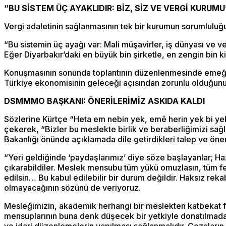
“BU SİSTEM ÜÇ AYAKLIDIR: BİZ, SİZ VE VERGİ KURUMU
Vergi adaletinin sağlanmasının tek bir kurumun sorumluluğ
“Bu sistemin üç ayağı var: Mali müşavirler, iş dünyası ve v
Eğer Diyarbakır’daki en büyük bin şirketle, en zengin bin ki
Konuşmasının sonunda toplantının düzenlenmesinde emeği ge
Türkiye ekonomisinin geleceği açısından zorunlu olduğunu
DSMMMO BAŞKANI: ÖNERİLERİMİZ ASKIDA KALDI
Sözlerine Kürtçe “Heta em nebin yek, emê herin yek bi y
çekerek, “Bizler bu meslekte birlik ve beraberliğimizi sağl
Bakanlığı önünde açıklamada dile getirdikleri talep ve öner
“Yeri geldiğinde ‘paydaşlarımız’ diye söze başlayanlar; Ha
çıkarabildiler. Meslek mensubu tüm yükü omuzlasın, tüm feda
edilsin… Bu kabul edilebilir bir durum değildir. Haksız rek
olmayacağının sözünü de veriyoruz.
Mesleğimizin, akademik herhangi bir meslekten katbekat fa
mensuplarının buna denk düşecek bir yetkiyle donatılmada
ve idari düzenlemelerin yapılması sağlanmalıdır. Cezaları