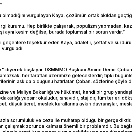
”
u olmadığını vurgulayan Kaya, çözümün ortak akıldan geçtiği
ergi kurumu. Hep birlikte çalışarak, popülizm yapmadan, kaza
şi aynı kesim değilse, burada toplumsal bir sorun vardır.”
çenlere teşekkür eden Kaya, adaletli, şeffaf ve sürdürüleb
 vurguladı.
ek” diyerek başlayan DSMMMO Başkanı Amine Demir Çoban, 
amazsak, her taraftan üzerimize geleceklerdir; tıpkı bugünle
ilerinin askıda olduğunu hatırlatan Çoban, sözlerine şöyle d
zine ve Maliye Bakanlığı ve hükümet, kendi bir grup yandaşl
kârlığı yapsın; okuludur, sınavıdır, stajıdır, tüm terleri dö
abet, düşük ücret, meslek kurallarına aykırı davranışlar, me
zla sorumluluk ve ceza ile muhatap olduğu bir gerçekliktir.
n çalışmak zorunda kalması önemli bir problemdir. Bu bağl
n, işlemle orantılı ve amaca uygun şekilde yeniden düzenle