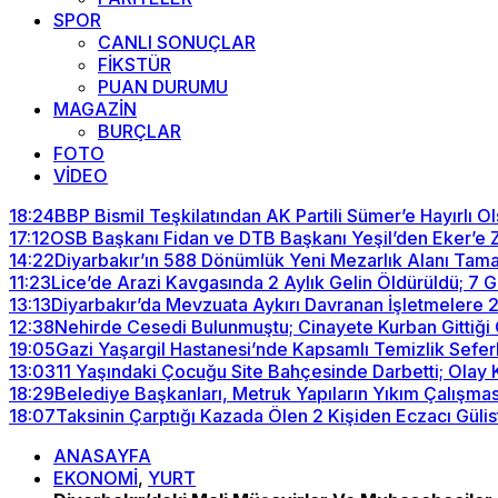
SPOR
CANLI SONUÇLAR
FİKSTÜR
PUAN DURUMU
MAGAZİN
BURÇLAR
FOTO
VİDEO
18:24
BBP Bismil Teşkilatından AK Partili Sümer’e Hayırlı Ol
17:12
OSB Başkanı Fidan ve DTB Başkanı Yeşil’den Eker’e Z
14:22
Diyarbakır’ın 588 Dönümlük Yeni Mezarlık Alanı Tam
11:23
Lice’de Arazi Kavgasında 2 Aylık Gelin Öldürüldü; 7 G
13:13
Diyarbakır’da Mevzuata Aykırı Davranan İşletmelere 
12:38
Nehirde Cesedi Bulunmuştu; Cinayete Kurban Gittiği 
19:05
Gazi Yaşargil Hastanesi’nde Kapsamlı Temizlik Seferbe
13:03
11 Yaşındaki Çocuğu Site Bahçesinde Darbetti; Ola
18:29
Belediye Başkanları, Metruk Yapıların Yıkım Çalışması
18:07
Taksinin Çarptığı Kazada Ölen 2 Kişiden Eczacı Gülis
ANASAYFA
EKONOMİ
,
YURT