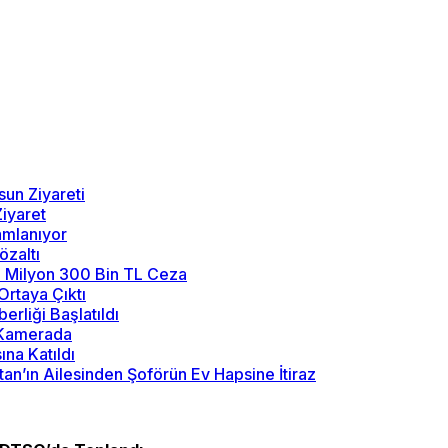
sun Ziyareti
iyaret
amlanıyor
özaltı
2 Milyon 300 Bin TL Ceza
Ortaya Çıktı
rliği Başlatıldı
y Kamerada
na Katıldı
tan’ın Ailesinden Şoförün Ev Hapsine İtiraz