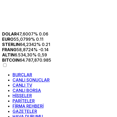
DOLAR
47,6007
% 0.06
EURO
55,0799
% 0.11
STERLIN
64,2342
% 0.21
FRANG
58,8724
% -0.14
ALTIN
6.534,30
% 0,59
BITCOIN
64.787,87
0.985
BURÇLAR
CANLI SONUÇLAR
CANLI TV
CANLI BORSA
HİSSELER
PARİTELER
FİRMA REHBERİ
GAZETELER
HAVA DURUMU