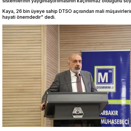
sistemlerinin yaygınlaştırılmasının kaçınılmaz olduğunu söy
Kaya, 26 bin üyeye sahip DTSO açısından mali müşavirlerin 
hayati önemdedir” dedi.