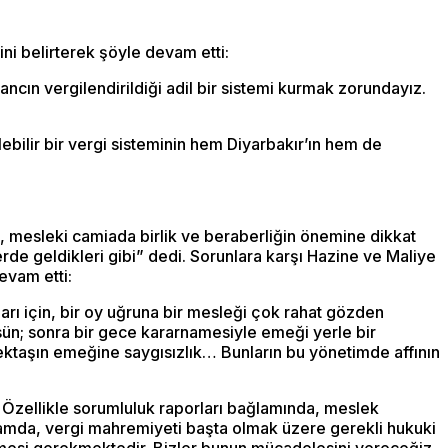
ni belirterek şöyle devam etti:
ncın vergilendirildiği adil bir sistemi kurmak zorundayız.
ilir bir vergi sisteminin hem Diyarbakır’ın hem de
mesleki camiada birlik ve beraberliğin önemine dikkat
rde geldikleri gibi” dedi. Sorunlara karşı Hazine ve Maliye
evam etti:
arı için, bir oy uğruna bir mesleği çok rahat gözden
ksün; sonra bir gece kararnamesiyle emeği yerle bir
slektaşın emeğine saygısızlık… Bunların bu yönetimde affının
 Özellikle sorumluluk raporları bağlamında, meslek
amda, vergi mahremiyeti başta olmak üzere gerekli hukuki
nmesi gerekmektedir. Bizler bunun mücadelesini vereceğiz.