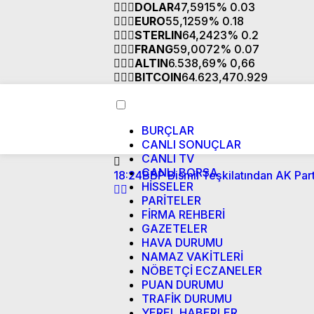
DOLAR
47,5915
% 0.03
EURO
55,1259
% 0.18
STERLIN
64,2423
% 0.2
FRANG
59,0072
% 0.07
ALTIN
6.538,69
% 0,66
BITCOIN
64.623,47
0.929
BURÇLAR
CANLI SONUÇLAR
CANLI TV
CANLI BORSA
18:24
BBP Bismil Teşkilatından AK Parti
HİSSELER
PARİTELER
FİRMA REHBERİ
GAZETELER
HAVA DURUMU
NAMAZ VAKİTLERİ
NÖBETÇİ ECZANELER
PUAN DURUMU
TRAFİK DURUMU
YEREL HABERLER