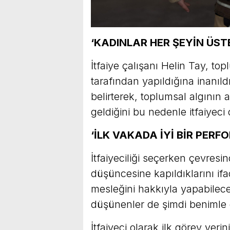
‘KADINLAR HER ŞEYİN ÜST
İtfaiye çalışanı Helin Tay, t
tarafından yapıldığına inanıldı
belirterek, toplumsal algının 
geldiğini bu nedenle itfaiyeci
‘İLK VAKADA İYİ BİR PER
İtfaiyeciliği seçerken çevres
düşüncesine kapıldıklarını ifa
mesleğini hakkıyla yapabilec
düşünenler de şimdi benimle 
İtfaiyeci olarak ilk görev yer