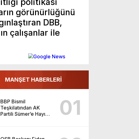
liği politikası
arın görünürlüğünü
gınlaştıran DBB,
n çalışanlar ile
MANŞET HABERLERİ
01
BBP Bismil
Teşkilatından AK
Partili Sümer’e Hayırlı
Olsun Ziyareti