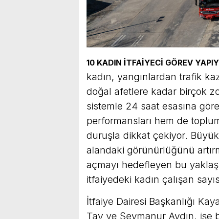
10 KADIN İTFAİYECİ GÖREV YAPI
kadın, yangınlardan trafik k
doğal afetlere kadar birçok zor
sistemle 24 saat esasına gör
performansları hem de toplum
duruşla dikkat çekiyor. Büyük
alandaki görünürlüğünü artırm
açmayı hedefleyen bu yakl
itfaiyedeki kadın çalışan sayıs
İtfaiye Dairesi Başkanlığı Ka
Tay ve Şeymanur Aydın, işe b