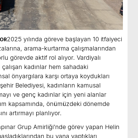
2025 yılında göreve başlayan 10 itfaiyeci
YOR
azalarına, arama-kurtarma çalışmalarından
lu görevde aktif rol alıyor. Vardiyalı
e çalışan kadınlar hem sahadaki
sal önyargılara karşı ortaya koydukları
şehir Belediyesi, kadınların kamusal
ayı ve genç kadınlar için yeni alanlar
aşım kapsamında, önümüzdeki dönemde
ını artırmayı planlıyor.
yapınar Grup Amirliği’nde görev yapan Helin
aşladıklarından bu yana yaptıkları