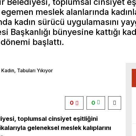
 Belediyesi, toplumsal cinsiyet eşit
 egemen meslek alanlarında kadınl
şımda kadın sürücü uygulamasını yay
esi Başkanlığı bünyesine kattığı kadı
r dönemi başlattı.
0
0
yesi, toplumsal cinsiyet eşitliğini
kalarıyla geleneksel meslek kalıplarını