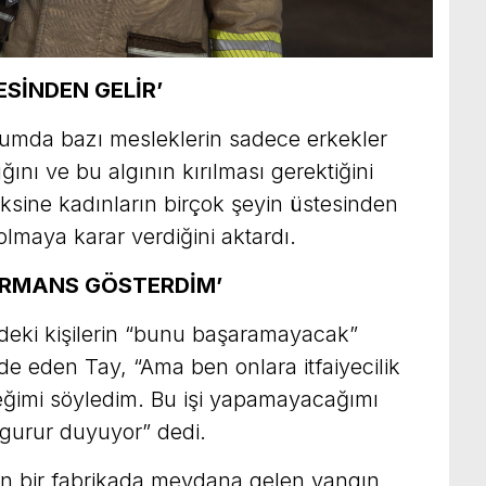
ESİNDEN GELİR’
oplumda bazı mesleklerin sadece erkekler
ğını ve bu algının kırılması gerektiğini
aksine kadınların birçok şeyin üstesinden
 olmaya karar verdiğini aktardı.
FORMANS GÖSTERDİM’
indeki kişilerin “bunu başaramayacak”
de eden Tay, “Ama ben onlara itfaiyecilik
eğimi söyledim. Bu işi yapamayacağımı
gurur duyuyor” dedi.
inin bir fabrikada meydana gelen yangın