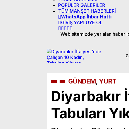
POPÜLER GALERİLER
TÜM MANŞET HABERLERİ
WhatsApp İhbar Hattı
GİRİŞ YAP
ÜYE OL
Web sitemizde yer alan haber içe
G
GÜNDEM
,
YURT
Diyarbakır 
Tabuları Yı