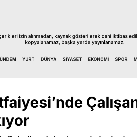
rikleri izin alınmadan, kaynak gösterilerek dahi iktibas edi
kopyalanamaz, başka yerde yayınlanamaz.
ÜNDEM
YURT
DÜNYA
SİYASET
EKONOMİ
SPOR
M
İtfaiyesi’nde Çalışa
kıyor