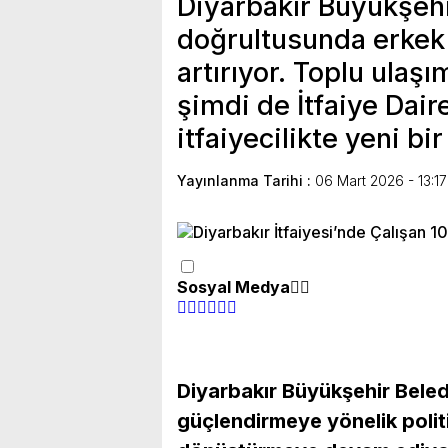
Diyarbakır Büyükşehir
doğrultusunda erkek
artırıyor. Toplu ula
şimdi de İtfaiye Dair
itfaiyecilikte yeni bi
Yayınlanma Tarihi :
06 Mart 2026 - 13:17
Sosyal Medya
Diyarbakır Büyükşehir Beledi
güçlendirmeye yönelik politi