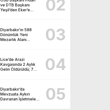
02
OSB Başkanı Fidan
ve DTB Başkanı
Yeşil’den Eker’e
Ziyaret
03
Diyarbakır’ın 588
Dönümlük Yeni
Mezarlık Alanı
Tamamlanıyor
04
Lice’de Arazi
Kavgasında 2 Aylık
Gelin Öldürüldü; 7
Gözaltı
05
Diyarbakır’da
Mevzuata Aykırı
Davranan İşletmelere
2 Milyon 300 Bin TL
Ceza