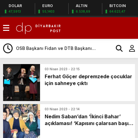
DOLAR
EURO
ALTIN
BITCOIN
47,5913
55,1403
6.538,69
64.623,47
Taksinin Çarptığı Kazada Ölen 2 Kişiden
Eczacı Gülistan’ın Ailesinden Şoförün Ev
BBP Bismil Teşkilatından AK Partili Sümer’e
Hapsine İtiraz
Hayırlı Olsun Ziyareti
OSB Başkanı Fidan ve DTB Başkanı
Yeşil’den Eker’e Ziyaret
Diyarbakır’ın 588 Dönümlük Yeni Mezarlık
Alanı Tamamlanıyor
Lice’de Arazi Kavgasında 2 Aylık Gelin
03 Nisan 2023 - 22:15
Ferhat Göçer depremzede çocuklar
Öldürüldü; 7 Gözaltı
Diyarbakır’da Mevzuata Aykırı Davranan
için sahneye çıktı
İşletmelere 2 Milyon 300 Bin TL Ceza
Nehirde Cesedi Bulunmuştu; Cinayete
Kurban Gittiği Ortaya Çıktı
Gazi Yaşargil Hastanesi’nde Kapsamlı
Temizlik Seferberliği Başlatıldı
11 Yaşındaki Çocuğu Site Bahçesinde
03 Nisan 2023 - 22:14
Nedim Saban’dan ‘İkinci Bahar’
Darbetti; Olay Kamerada
Belediye Başkanları, Metruk Yapıların Yıkım
açıklaması! ‘Kapısını çalarsan başın
Çalışmasına Katıldı
Taksinin Çarptığı Kazada Ölen 2 Kişiden
derde girer’
Eczacı Gülistan’ın Ailesinden Şoförün Ev
BBP Bismil Teşkilatından AK Partili Sümer’e