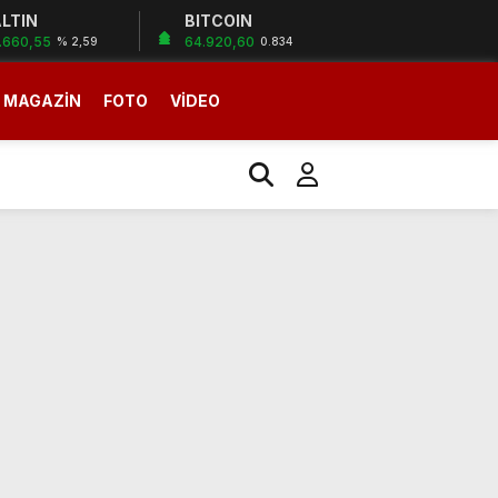
LTIN
BITCOIN
.660,55
64.920,60
% 2,59
0.834
MAGAZİN
FOTO
VİDEO
oruz”
oruz”