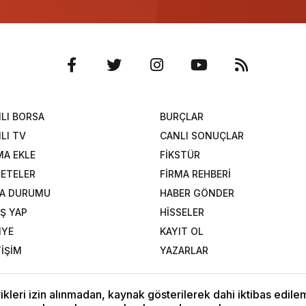
LI BORSA
BURÇLAR
LI TV
CANLI SONUÇLAR
MA EKLE
FİKSTÜR
ETELER
FİRMA REHBERİ
A DURUMU
HABER GÖNDER
İŞ YAP
HİSSELER
NYE
KAYIT OL
TİŞİM
YAZARLAR
kleri izin alınmadan, kaynak gösterilerek dahi iktibas edilem