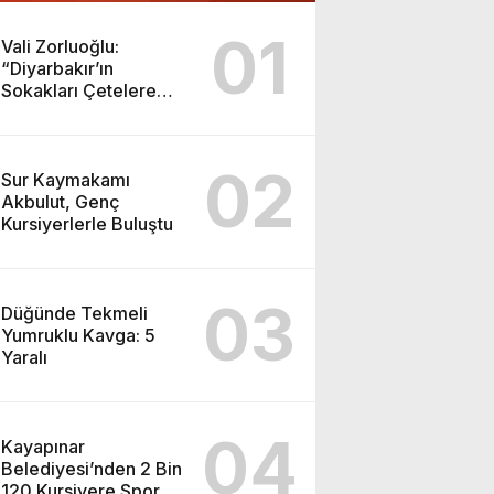
01
Vali Zorluoğlu:
“Diyarbakır’ın
Sokakları Çetelere
Emanet Söylemini
Asla Kabul
Etmiyoruz”
02
Sur Kaymakamı
Akbulut, Genç
Kursiyerlerle Buluştu
03
Düğünde Tekmeli
Yumruklu Kavga: 5
Yaralı
04
Kayapınar
Belediyesi’nden 2 Bin
120 Kursiyere Spor