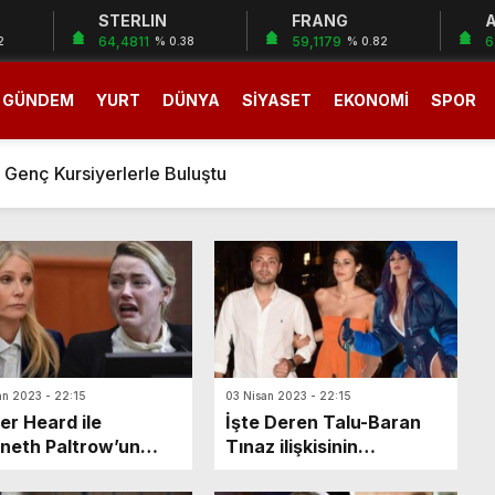
STERLIN
FRANG
A
64,4811
59,1179
6
2
% 0.38
% 0.82
GÜNDEM
YURT
DÜNYA
SİYASET
EKONOMİ
SPOR
Aykırı Davranan İşletmelere 2 Milyon 300 Bin TL Ceza
kır’ın Sokakları Çetelere Emanet Söylemini Asla Kabul Etmiy
Genç Kursiyerlerle Buluştu
lu Kavga: 5 Yaralı
en 2 Bin 120 Kursiyere Spor Malzemesi Dağıtımı
rışın En Büyük Kazananı Ekonomi Olacak”
AK Partili Sümer’e Hayırlı Olsun Ziyareti
B Başkanı Yeşil’den Eker’e Ziyaret
lük Yeni Mezarlık Alanı Tamamlanıyor
an 2023 - 22:15
03 Nisan 2023 - 22:15
 2 Aylık Gelin Öldürüldü; 7 Gözaltı
r Heard ile
İşte Deren Talu-Baran
neth Paltrow’un
Tınaz ilişkisinin
Aykırı Davranan İşletmelere 2 Milyon 300 Bin TL Ceza
arı karşılaştırıldı!
bitmesine nedeni…
kır’ın Sokakları Çetelere Emanet Söylemini Asla Kabul Etmiy