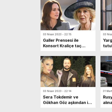
Nede
diğe
03 Nisan 2023 - 22:15
03 Nis
Galler Prensesi ile
Yarg
Konsort Kraliçe taç
tutu
giyme töreninde
parm
gelenekleri bozacak!
03 Nisan 2023 - 22:14
31 Mar
Sera Tokdemir ve
Rusy
Gökhan Göz aşkından ilk
alın
kare!
Jour