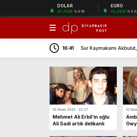
DOLAR
EURO
47,7436
55,2510
% 0.18
% 0.3
13:13
Diyarbakır’da Mevzuata 
18:06
Vali Zorluoğlu: “Diyarba
16:41
Sur Kaymakamı Akbulut, 
23:26
Düğünde Tekmeli Yumruk
14:50
Kayapınar Belediyesi’nd
14:44
OSB Başkanı Fidan: “Ba
18:24
BBP Bismil Teşkilatından 
17:12
OSB Başkanı Fidan ve DT
14:22
Diyarbakır’ın 588 Dönüm
03 Nisan 2023 - 22:27
03 Nis
11:23
Lice’de Arazi Kavgasında
Mehmet Ali Erbil’in oğlu
Ambe
Ali Sadi artık delikanlı
Gwy
13:13
Diyarbakır’da Mevzuata 
daval
18:06
Vali Zorluoğlu: “Diyarba