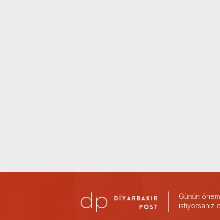
Günün önemli
istiyorsanız