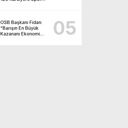
Malzemesi Dağıtımı
05
OSB Başkanı Fidan:
“Barışın En Büyük
Kazananı Ekonomi
Olacak”