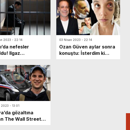
n biri kazanırken
ri kaybetti?
an 2023 - 22:14
03 Nisan 2023 - 22:14
ı’da nefesler
Ozan Güven aylar sonra
ldu! Ilgaz
konuştu: İsterdim ki
aklıklar ardında
Deniz Bulutsuz’u biraz
araştırın
t 2023 - 13:01
a’da gözaltına
an The Wall Street
nal muhabiri