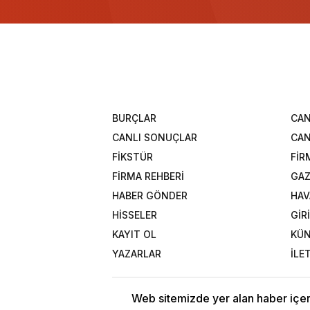
BURÇLAR
CAN
CANLI SONUÇLAR
CAN
FİKSTÜR
FİR
FİRMA REHBERİ
GAZ
HABER GÖNDER
HAV
HİSSELER
GİR
KAYIT OL
KÜ
YAZARLAR
İLE
Web sitemizde yer alan haber içeri