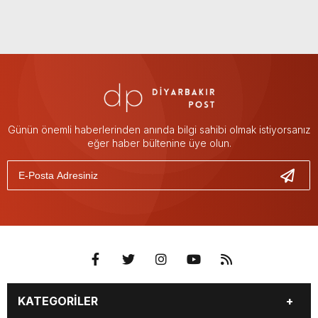
Günün önemli haberlerinden anında bilgi sahibi olmak istiyorsanız
eğer haber bültenine üye olun.
KATEGORİLER