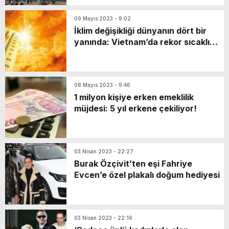
Sağlık Çalışanlarına Saldırı İddiası
09 Mayıs 2023 - 9:02
İklim değişikliği dünyanın dört bir
yanında: Vietnam’da rekor sıcaklık:
44.1°C
08 Mayıs 2023 - 9:46
1 milyon kişiye erken emeklilik
müjdesi: 5 yıl erkene çekiliyor!
03 Nisan 2023 - 22:27
Burak Özçivit’ten eşi Fahriye
Evcen’e özel plakalı doğum hediyesi
03 Nisan 2023 - 22:16