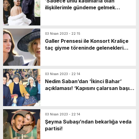
‘Sadece ünlü kadınlarla olan
ilişkilerimle gündeme gelmek
istemiyorum!’
03 Nisan 2023 - 22:15
Galler Prensesi ile Konsort Kraliçe
taç giyme töreninde gelenekleri
bozacak!
03 Nisan 2023 - 22:14
Nedim Saban’dan ‘İkinci Bahar’
açıklaması! ‘Kapısını çalarsan başın
derde girer’
03 Nisan 2023 - 22:14
Şeyma Subaşı’ndan bekarlığa veda
partisi!