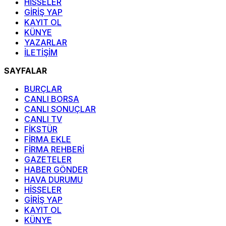
HİSSELER
GİRİŞ YAP
KAYIT OL
KÜNYE
YAZARLAR
İLETİŞİM
SAYFALAR
BURÇLAR
CANLI BORSA
CANLI SONUÇLAR
CANLI TV
FİKSTÜR
FİRMA EKLE
FİRMA REHBERİ
GAZETELER
HABER GÖNDER
HAVA DURUMU
HİSSELER
GİRİŞ YAP
KAYIT OL
KÜNYE