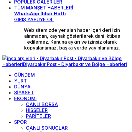
POPÜLER GALERİLER
TÜM MANŞET HABERLERİ
WhatsApp İhbar Hattı
GİRİŞ YAP
ÜYE OL
Web sitemizde yer alan haber içerikleri izin
alınmadan, kaynak gösterilerek dahi iktibas
edilemez. Kanuna aykırı ve izinsiz olarak
kopyalanamaz, başka yerde yayınlanamaz.
GÜNDEM
YURT
DÜNYA
SİYASET
EKONOMİ
CANLI BORSA
HİSSELER
PARİTELER
SPOR
CANLI SONUÇLAR