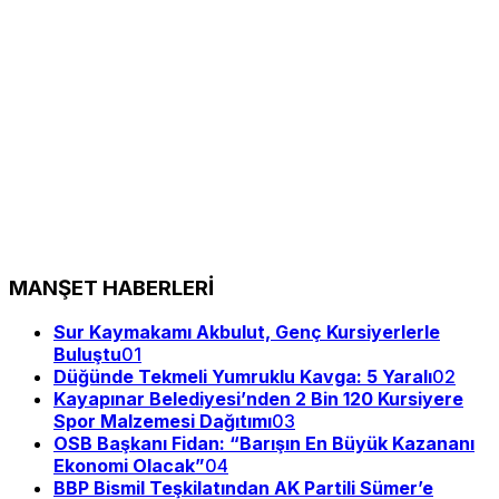
MANŞET HABERLERİ
Sur Kaymakamı Akbulut, Genç Kursiyerlerle
Buluştu
01
Düğünde Tekmeli Yumruklu Kavga: 5 Yaralı
02
Kayapınar Belediyesi’nden 2 Bin 120 Kursiyere
Spor Malzemesi Dağıtımı
03
OSB Başkanı Fidan: “Barışın En Büyük Kazananı
Ekonomi Olacak”
04
BBP Bismil Teşkilatından AK Partili Sümer’e