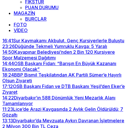
FİKSTÜR
PUAN DURUMU
MAGAZİN
BURÇLAR
FOTO
VİDEO
16:41
Sur Kaymakamı Akbulut, Genç Kursiyerlerle Buluştu
23:26
Düğünde Tekmeli Yumruklu Kavga: 5 Yaralı
14:50
Kayapınar Belediyesi’nden 2 Bin 120 Kursiyere
Spor Malzemesi Dağıtımı
14:44
OSB Başkanı Fidan: “Barışın En Büyük Kazananı
Ekonomi Olacak”
18:24
BBP Bismil Teşkilatından AK Partili Sümer’e Hayırlı
Olsun Ziyareti
17:12
OSB Başkanı Fidan ve DTB Başkanı Yeşil’den Eker’e
Ziyaret
14:22
Diyarbakır’ın 588 Dönümlük Yeni Mezarlık Alanı
Tamamlanıyor
11:23
Lice’de Arazi Kavgasında 2 Aylık Gelin Öldürüldü; 7
Gözaltı
13:13
Diyarbakır’da Mevzuata Aykırı Davranan İşletmelere
2 Milyon 300 Bin TL Ceza