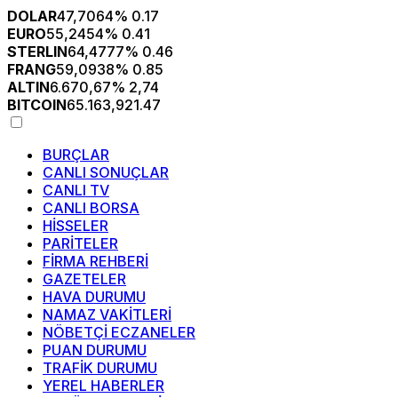
DOLAR
47,7064
% 0.17
EURO
55,2454
% 0.41
STERLIN
64,4777
% 0.46
FRANG
59,0938
% 0.85
ALTIN
6.670,67
% 2,74
BITCOIN
65.163,92
1.47
BURÇLAR
CANLI SONUÇLAR
CANLI TV
CANLI BORSA
HİSSELER
PARİTELER
FİRMA REHBERİ
GAZETELER
HAVA DURUMU
NAMAZ VAKİTLERİ
NÖBETÇİ ECZANELER
PUAN DURUMU
TRAFİK DURUMU
YEREL HABERLER