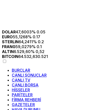
DOLAR
47,6003
% 0.05
EURO
55,1268
% 0.17
STERLIN
64,2411
% 0.2
FRANG
59,0279
% 0.1
ALTIN
6.529,60
% 0,52
BITCOIN
64.532,63
0.521
BURÇLAR
CANLI SONUÇLAR
CANLI TV
CANLI BORSA
HİSSELER
PARİTELER
FİRMA REHBERİ
GAZETELER
HAVA DURUMU