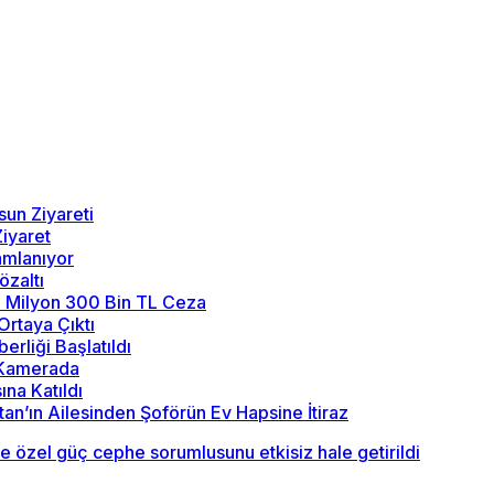
sun Ziyareti
iyaret
amlanıyor
özaltı
2 Milyon 300 Bin TL Ceza
Ortaya Çıktı
rliği Başlatıldı
y Kamerada
na Katıldı
tan’ın Ailesinden Şoförün Ev Hapsine İtiraz