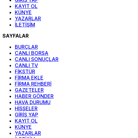
GİRİŞ YAP
KAYIT OL
KÜNYE
YAZARLAR
İLETİŞİM
SAYFALAR
BURÇLAR
CANLI BORSA
CANLI SONUÇLAR
CANLI TV
FİKSTÜR
FİRMA EKLE
FİRMA REHBERİ
GAZETELER
HABER GÖNDER
HAVA DURUMU
HİSSELER
GİRİŞ YAP
KAYIT OL
KÜNYE
YAZARLAR