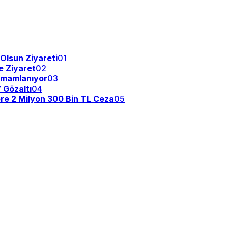
 Olsun Ziyareti
01
e Ziyaret
02
Tamamlanıyor
03
 Gözaltı
04
re 2 Milyon 300 Bin TL Ceza
05