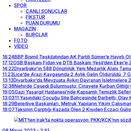
SPOR
CANLI SONUÇLAR
FİKSTÜR
PUAN DURUMU
MAGAZİN
BURÇLAR
FOTO
VİDEO
18:24
BBP Bismil Teşkilatından AK Partili Sümer’e Hayırlı Ol
17:12
OSB Başkanı Fidan ve DTB Başkanı Yeşil’den Eker’e Z
14:22
Diyarbakır’ın 588 Dönümlük Yeni Mezarlık Alanı Tam
11:23
Lice’de Arazi Kavgasında 2 Aylık Gelin Öldürüldü; 7 G
13:13
Diyarbakır’da Mevzuata Aykırı Davranan İşletmelere 
12:38
Nehirde Cesedi Bulunmuştu; Cinayete Kurban Gittiği 
19:05
Gazi Yaşargil Hastanesi’nde Kapsamlı Temizlik Seferbe
13:03
11 Yaşındaki Çocuğu Site Bahçesinde Darbetti; Ola
18:29
Belediye Başkanları, Metruk Yapıların Yıkım Çalışması
18:07
Taksinin Çarptığı Kazada Ölen 2 Kişiden Eczacı Gülis
08 Mayıs 2023 - 2:41