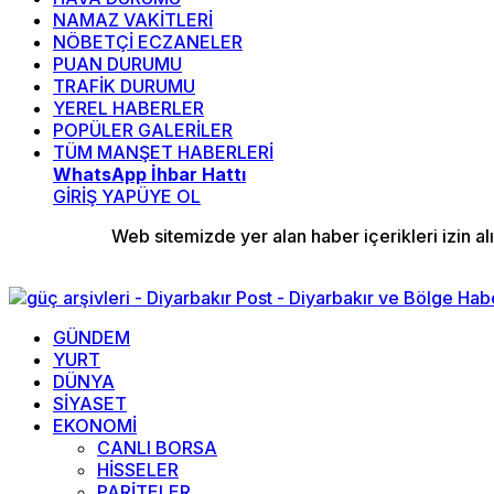
NAMAZ VAKİTLERİ
NÖBETÇİ ECZANELER
PUAN DURUMU
TRAFİK DURUMU
YEREL HABERLER
POPÜLER GALERİLER
TÜM MANŞET HABERLERİ
WhatsApp İhbar Hattı
GİRİŞ YAP
ÜYE OL
Web sitemizde yer alan haber içerikleri izin 
GÜNDEM
YURT
DÜNYA
SİYASET
EKONOMİ
CANLI BORSA
HİSSELER
PARİTELER