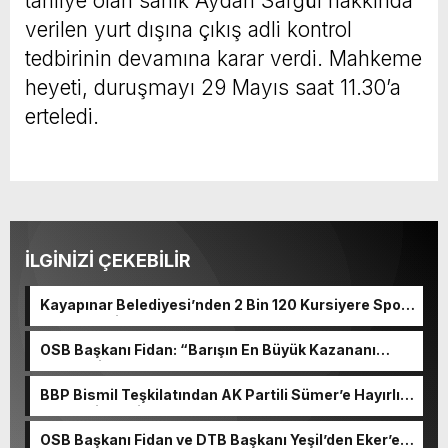
tahliye olan sanık Aydan Sargül hakkında
verilen yurt dışına çıkış adli kontrol
tedbirinin devamına karar verdi. Mahkeme
heyeti, duruşmayı 29 Mayıs saat 11.30’a
erteledi.
İLGİNİZİ ÇEKEBİLİR
Kayapınar Belediyesi’nden 2 Bin 120 Kursiyere Spor
Malzemesi Dağıtımı
OSB Başkanı Fidan: “Barışın En Büyük Kazananı
Ekonomi Olacak”
BBP Bismil Teşkilatından AK Partili Sümer’e Hayırlı
Olsun Ziyareti
OSB Başkanı Fidan ve DTB Başkanı Yeşil’den Eker’e