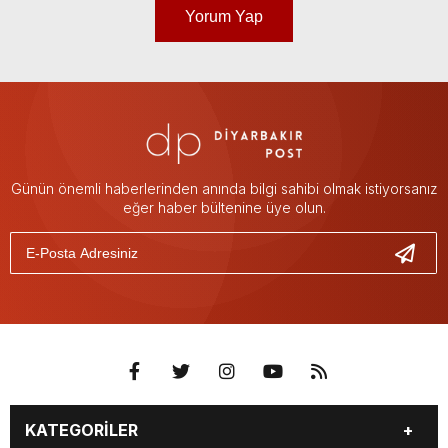
Yorum Yap
Günün önemli haberlerinden anında bilgi sahibi olmak istiyorsanız
eğer haber bültenine üye olun.
KATEGORİLER