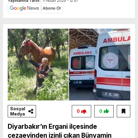
Yayınlanma Tarihi :
11 Nisan 2025 - 12:57
Kursiyere Spor Malzemesi Dağıtımı
Sosyal
0
0
Medya
Diyarbakır’ın Ergani ilçesinde
cezaevinden izinli çıkan Bünyamin